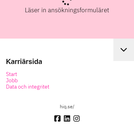
Läser in ansökningsformuläret
Karriärsida
Start
Jobb
Data och integritet
hiq.se/