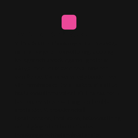
Bra lön och förmånspaket
Vi förstår att det finns mycket att överväga
när man väljer ett konsultbolag. Uppdrag,
kollegor och utvecklingsmöjligheter är
viktiga, men det är även ersättning och
välmående. Därför ser vi regelbundet över
vårt förmånspaket för att säkerställa att de
bästa konsulterna väljer HiQ. Hos oss har du
fast lön, övertidsersättning och flexibla
arbetstider. Vi erbjuder också
tjänstepension, föräldralön, hälsoersättning
och tillgång till ett brett utbud av
försäkringar och hälsovårdstjänster.