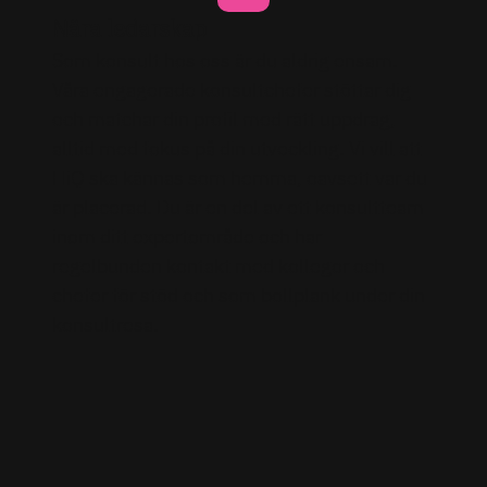
Nära ledarskap
Som konsult hos oss är du aldrig ensam.
Våra engagerade konsultchefer stöttar dig
och matchar din profil med rätt uppdrag,
alltid med fokus på din utveckling. Vi vill att
HiQ ska kännas som hemma, oavsett var du
är placerad. Du är en del av ett konsultteam
inom ditt expertområde och har
regelbunden kontakt med kollegor och
chefer för stöd och som bollplank under din
konsultresa.