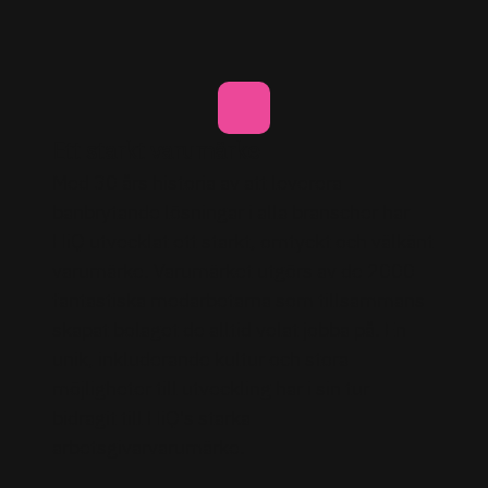
Ett starkt varumärke
Med 30 års historia av att leverera
banbrytande lösningar i alla branscher har
HiQ utvecklat ett starkt, omtyckt och välkänt
varumärke. Varumärket utgörs av de 2000
fantastiska medarbetarna som tillsammans
skapat bolaget de alltid velat jobba på. En
unik, inkluderande kultur och stora
möjligheter till utveckling har i sin tur
bidragit till HiQ's starka
arbetsgivarvarumärke.