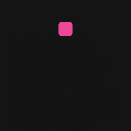
Unik kultur och gemenskap
När man väljer jobb är kulturen på
arbetsplatsen viktig för att man ska trivas
och kunna utvecklas. En bra kultur skapar
gemenskap och gör att man känner sig
motiverad och sedd. På HiQ är kulturen
något alldeles speciellt – här möts en brokig
skara tech-experter i gemenskapen om att
alla är välkomna precis som dom är. På HiQ
bejakar vi våra intressen, både professionellt
och vid sidan av - alltid med målet att
utvecklas och ha roligt på vägen.