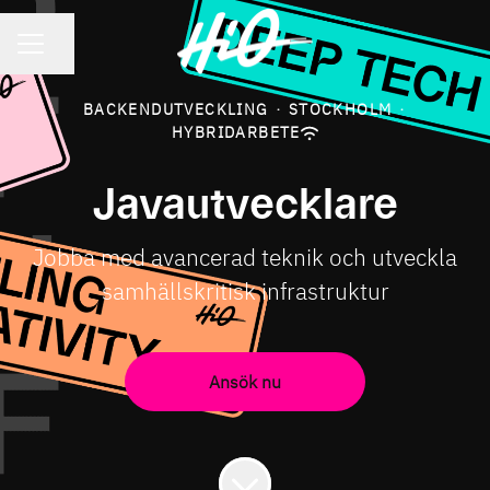
KARRIÄRMENY
Dela sidan
BACKENDUTVECKLING
·
STOCKHOLM
·
HYBRIDARBETE
Javautvecklare
Jobba med avancerad teknik och utveckla
samhällskritisk infrastruktur
Ansök nu