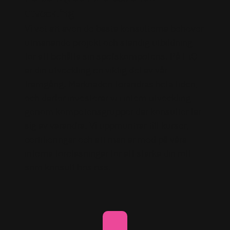
utveckling
Vi vet att även de bästa konsulterna behöver
utmanande projekt och ständig utbildning
för att behålla sin spetskompetens. På HiQ
är din utveckling en viktig del av vår
framgång. Marknaden förändras hela tiden,
och därför investerar vi i intern utveckling
genom kompetensgrupper där konsulter lär
sig av varandra. Vi uppmuntrar till kurser,
certifieringar och att man är med på våra
interna föreläsningar för att stärka din roll
som konsult hos oss.