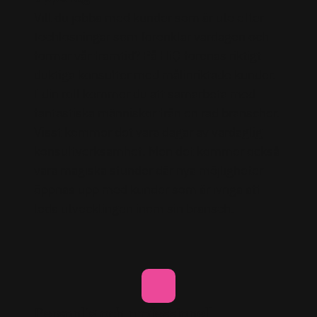
Vill du jobba med kunder som är ute efter
techlösningar som förenklar vardagen och
formar vår framtid? På HiQ förenas riktigt
duktiga konsulter med målinriktade kunder.
I din roll kommer du att samarbeta med
fantastiska människor från en rad branscher.
Visst kommer det vara dagar av vardaglig
konsultverksamhet. Men det kommer också
vara magiska stunder där nya möjligheter
öppnas upp med kunder som är ivriga att
leda utvecklingen inom sin bransch.
Personlig och professionell