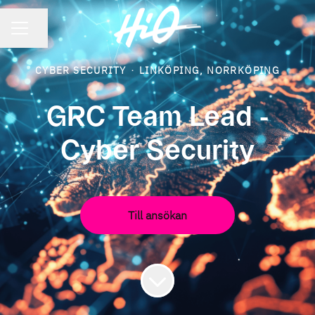
KARRIÄRMENY
Dela sidan
CYBER SECURITY
·
LINKÖPING, NORRKÖPING
GRC Team Lead -
Cyber Security
Till ansökan