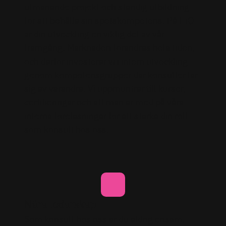
utmanande projekt och ständig utbildning
för att behålla sin spetskompetens. På HiQ
är din utveckling en viktig del av vår
framgång. Marknaden förändras hela tiden,
och därför investerar vi i intern utveckling
genom kompetensgrupper där konsulter lär
sig av varandra. Vi uppmuntrar till kurser,
certifieringar och att man är med på våra
interna föreläsningar för att stärka din roll
som konsult hos oss.
Nära ledarskap
Som konsult hos oss är du aldrig ensam.