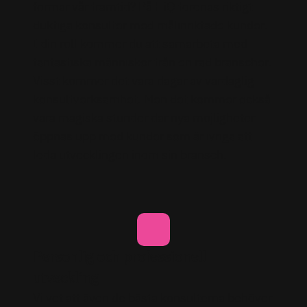
formar vår framtid? På HiQ förenas riktigt
duktiga konsulter med målinriktade kunder.
I din roll kommer du att samarbeta med
fantastiska människor från en rad branscher.
Visst kommer det vara dagar av vardaglig
konsultverksamhet. Men det kommer också
vara magiska stunder där nya möjligheter
öppnas upp med kunder som är ivriga att
leda utvecklingen inom sin bransch.
Personlig och professionell
utveckling
Vi vet att även de bästa konsulterna behöver