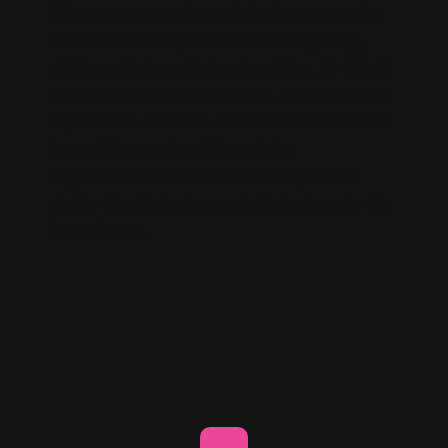
Våra engagerade konsultchefer stöttar dig
och matchar din profil med rätt uppdrag,
alltid med fokus på din utveckling. Vi vill att
HiQ ska kännas som hemma, oavsett var du
är placerad. Du är en del av ett konsultteam
inom ditt expertområde och har
regelbunden kontakt med kollegor och
chefer för stöd och som bollplank under din
konsultresa.