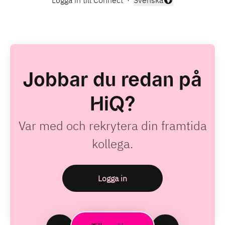
Logga in till Connect
·
Svenska
Byt språk
Jobbar du redan på
HiQ?
Var med och rekrytera din framtida
kollega.
Logga in