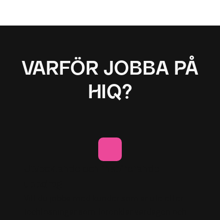
VARFÖR JOBBA PÅ
HIQ?
Utvecklande och inspirerande
uppdrag
Vill du jobba med kunder som är ute efter
techlösningar som förenklar vardagen och