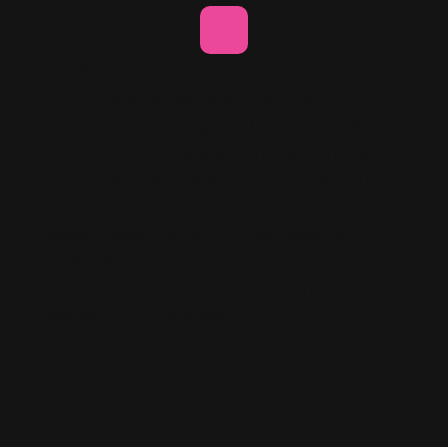
Ett starkt varumärke
Med 30 års historia av att leverera
banbrytande lösningar i alla branscher har
HiQ utvecklat ett starkt, omtyckt och välkänt
varumärke. Varumärket utgörs av de 2000
fantastiska medarbetarna som tillsammans
skapat bolaget de alltid velat jobba på. En
unik, inkluderande kultur och stora
möjligheter till utveckling har i sin tur
bidragit till HiQ's starka
arbetsgivarvarumärke.