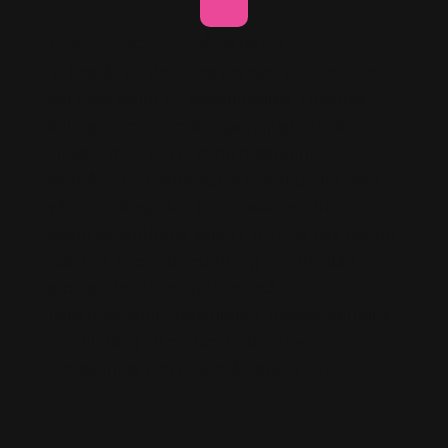
Bra lön och förmånspaket
Vi förstår att det finns mycket att överväga
när man väljer ett konsultbolag. Uppdrag,
kollegor och utvecklingsmöjligheter är
viktiga, men det är även ersättning och
välmående. Därför ser vi regelbundet över
vårt förmånspaket för att säkerställa att de
bästa konsulterna väljer HiQ. Hos oss har du
fast lön, övertidsersättning och flexibla
arbetstider. Vi erbjuder också
tjänstepension, föräldralön, hälsoersättning
och tillgång till ett brett utbud av
försäkringar och hälsovårdstjänster.