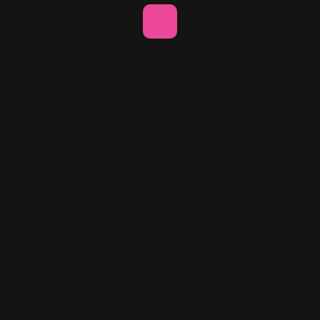
Unik kultur och gemenskap
När man väljer jobb är kulturen på
arbetsplatsen viktig för att man ska trivas
och kunna utvecklas. En bra kultur skapar
gemenskap och gör att man känner sig
motiverad och sedd. På HiQ är kulturen
något alldeles speciellt – här möts en brokig
skara tech-experter i gemenskapen om att
alla är välkomna precis som dom är. På HiQ
bejakar vi våra intressen, både professionellt
och vid sidan av - alltid med målet att
utvecklas och ha roligt på vägen.